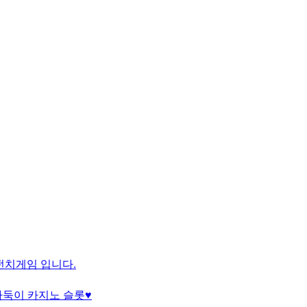
펀치게임 입니다.
바둑이 카지노 슬롯♥