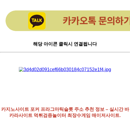
해당 아이콘 클릭시 연결됩니다
카지노사이트 포커 프라그마틱슬롯 주소 추천 정보 – 실시간 바
카라사이트 먹튀검증놀이터 최장수게임 매이저사이트.